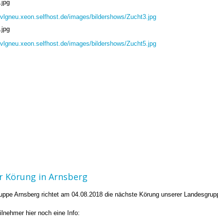
.jpg
/svlgneu.xeon.selfhost.de/images/bildershows/Zucht3.jpg
.jpg
/svlgneu.xeon.selfhost.de/images/bildershows/Zucht5.jpg
ur Körung in Arnsberg
ruppe Arnsberg richtet am 04.08.2018 die nächste Körung unserer Landesgru
eilnehmer hier noch eine Info: