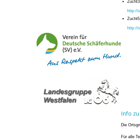
Zucht3
http:/
Zucht5
http:/
Info z
Die Ortsg
Für alle T