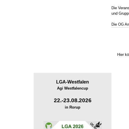
Die Verans
und Grup
Die OG Arn
Hier k
LGA-
Westfalen
Agi Westfalencup
22.-23.08.2026
in Rorup