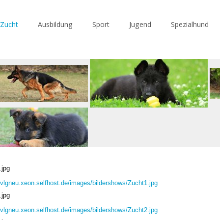
Zucht
Ausbildung
Sport
Jugend
Spezialhund
.jpg
/svlgneu.xeon.selfhost.de/images/bildershows/Zucht1.jpg
.jpg
/svlgneu.xeon.selfhost.de/images/bildershows/Zucht2.jpg