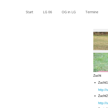
Start
LG 06
OG in LG
Termine
Zucht
Zucht1
http:/
Zucht2
http:/