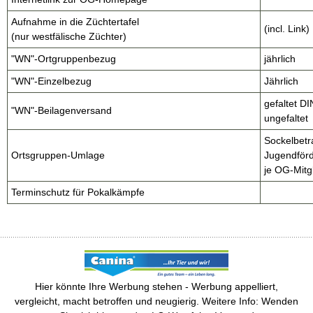
Aufnahme in die Züchtertafel
(incl. Link)
(nur westfälische Züchter)
"WN"-Ortgruppenbezug
jährlich
"WN"-Einzelbezug
Jährlich
gefaltet DI
"WN"-Beilagenversand
ungefaltet
Sockelbet
Ortsgruppen-Umlage
Jugendför
je OG-Mitg
Terminschutz für Pokalkämpfe
Hier könnte Ihre Werbung stehen - Werbung appelliert,
vergleicht, macht betroffen und neugierig. Weitere Info: Wenden