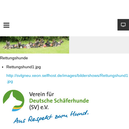
Rettungshunde
Rettungshund1.jpg
http://svlgneu.xeon.selfhost.de/images/bildershows/Rettungshund1
.jpg