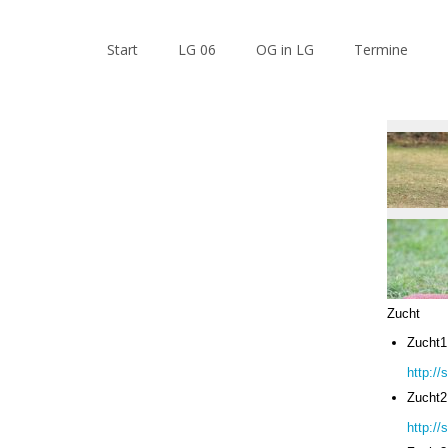
Start
LG 06
OG in LG
Termine
Zucht
Zucht1
http:/
Zucht2
http:/