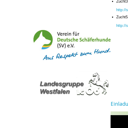
Zucht3
http:/
Zucht5
http:/
Einlad