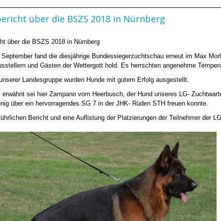
ericht über die BSZS 2018 in Nürnberg
cht über die BSZS 2018 in Nürnberg
 September fand die diesjährige Bundessiegerzuchtschau erneut im Max Morloc
usstellern und Gästen der Wettergott hold. Es herrschten angenehme Temper
unserer Landesgruppe wurden Hunde mit gutem Erfolg ausgestellt.
 erwähnt sei hier Zampano vom Heerbusch, der Hund unseres LG- Zuchtwarte
önig über ein hervorragendes SG 7 in der JHK- Rüden STH freuen konnte.
ührlichen Bericht und eine Auflistung der Platzierungen der Teilnehmer der LG