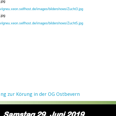
.jpg
/svlgneu.xeon.selfhost.de/images/bildershows/Zucht3.jpg
.jpg
/svlgneu.xeon.selfhost.de/images/bildershows/Zucht5.jpg
ung zur Körung in der OG Ostbevern