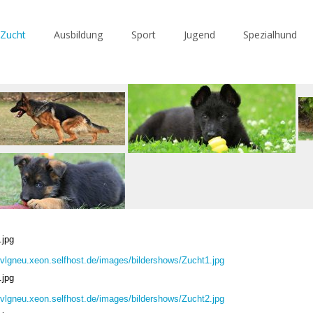
Zucht
Ausbildung
Sport
Jugend
Spezialhund
.jpg
/svlgneu.xeon.selfhost.de/images/bildershows/Zucht1.jpg
.jpg
/svlgneu.xeon.selfhost.de/images/bildershows/Zucht2.jpg