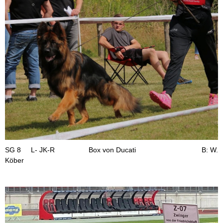
SG 8 L- JK-R Box von Ducati B: W.
Köber