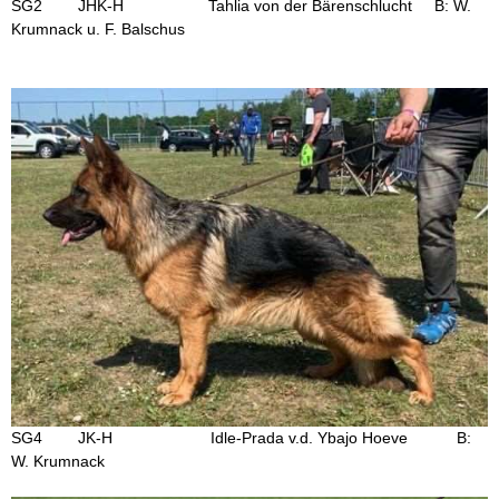
SG2 JHK-H Tahlia von der Bärenschlucht B: W.
Krumnack u. F. Balschus
SG4 JK-H Idle-Prada v.d. Ybajo Hoeve B:
W. Krumnack