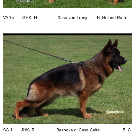
VA 15 GHK- H Xuse von Tronje B: Roland Rath
SG 1 JHK- R Bazooka di Casa Celta B: C.