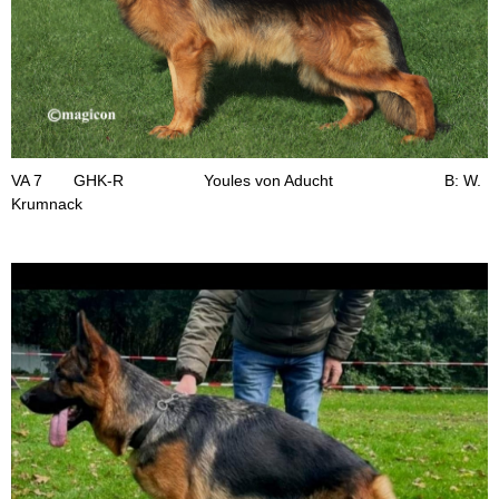
VA 7 GHK-R Youles von Aducht B: W.
Krumnack