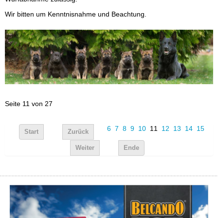
Wir bitten um Kenntnisnahme und Beachtung.
Seite 11 von 27
6
7
8
9
10
11
12
13
14
15
Start
Zurück
Weiter
Ende