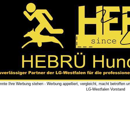
önnte Ihre Werbung stehen - Werbung appelliert, vergleicht, macht betroffen u
LG-Westfalen Vorstand