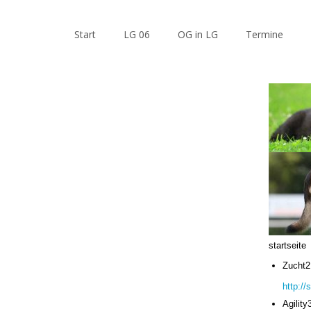
Start
LG 06
OG in LG
Termine
startseite
Zucht2
http:/
Agility