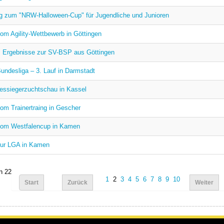
g zum "NRW-Halloween-Cup" für Jugendliche und Junioren
vom Agility-Wettbewerb in Göttingen
+ Ergebnisse zur SV-BSP aus Göttingen
Bundesliga – 3. Lauf in Darmstadt
ssiegerzuchtschau in Kassel
vom Trainertraing in Gescher
vom Westfalencup in Kamen
zur LGA in Kamen
n 22
1
2
3
4
5
6
7
8
9
10
Start
Zurück
Weiter