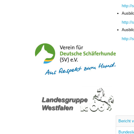
http:/
Ausbil
http:/
Ausbil
http:/
Bericht 
Bundesli