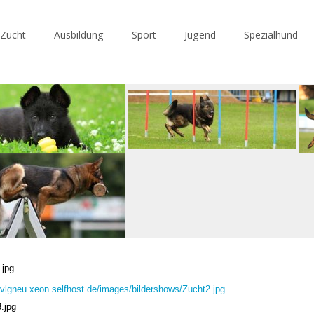
Zucht
Ausbildung
Sport
Jugend
Spezialhund
.jpg
/svlgneu.xeon.selfhost.de/images/bildershows/Zucht2.jpg
3.jpg