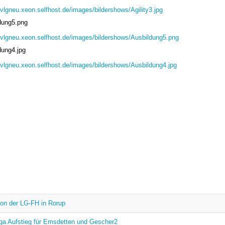
/svlgneu.xeon.selfhost.de/images/bildershows/Agility3.jpg
dung5.png
/svlgneu.xeon.selfhost.de/images/bildershows/Ausbildung5.png
dung4.jpg
/svlgneu.xeon.selfhost.de/images/bildershows/Ausbildung4.jpg
von der LG-FH in Rorup
ga Aufstieg für Emsdetten und Gescher2